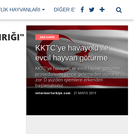
TLIK HAYVANLARI
DIĞER EVCIL HAYVANLAR
H
RIĞI"
ANA SAYFA
KKTC’ye havayolu ile
evcil hayvan götürme
DEVAMI
KKTC'ye havayolu ile evcil hayvan götürme
prosedürlerini yerine getirmeden uçmanız
zor. O yüzden işlemlere erkenden
başlamalısınız.
veterinerturkiye.com
21 MAYIS 2019