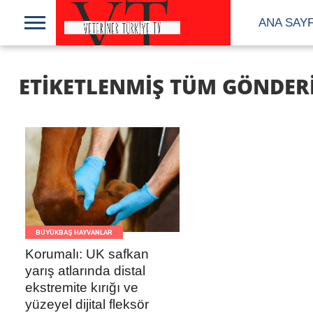
ANA SAY
ETIKETLENMIŞ TÜM GÖNDERIL
DEVAMI
BÜYÜKBAŞ HAYVANLAR
Korumalı: UK safkan
yarış atlarında distal
ekstremite kırığı ve
yüzeyel dijital fleksör