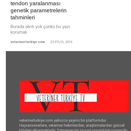
tendon yaralanması
genetik parametrelerin
tahminleri
Burada alıntı yok çünkü bu yazı
korumalı.
veterinerturkiye.com
23 EYLÜL 2016
veterinerturkiye.com yalnızca yayıncı bir platformdur.
Hayvanseverlere, veteriner hekimlerden, araştırmalardan güncel
bilgileri aktarmaktadır. Tamamen bir sosyal sorumluluk projesidir.