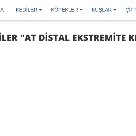
FA
KEDILER
KÖPEKLER
KUŞLAR
ÇIF
ER "AT DISTAL EKSTREMITE KI