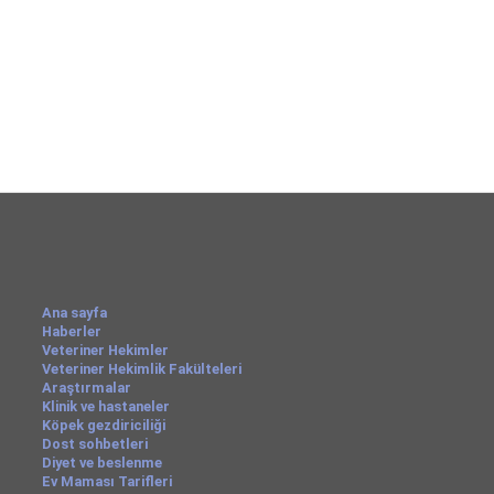
Ana sayfa
Haberler
Veteriner Hekimler
Veteriner Hekimlik Fakülteleri
Araştırmalar
Klinik ve hastaneler
Köpek gezdiriciliği
Dost sohbetleri
Diyet ve beslenme
Ev Maması Tarifleri