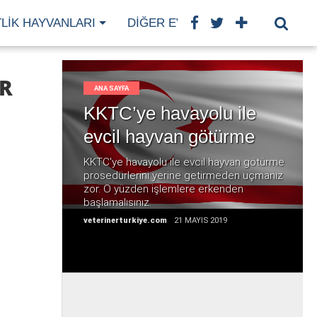
TLIK HAYVANLARI
DIĞER EVCIL HAYVANLAR
H
AR
ANA SAYFA
KKTC’ye havayolu ile
evcil hayvan götürme
DEVAMI
KKTC'ye havayolu ile evcil hayvan götürme
prosedürlerini yerine getirmeden uçmanız
zor. O yüzden işlemlere erkenden
başlamalısınız.
veterinerturkiye.com
21 MAYIS 2019