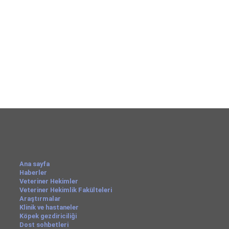
Ana sayfa
Haberler
Veteriner Hekimler
Veteriner Hekimlik Fakülteleri
Araştırmalar
Klinik ve hastaneler
Köpek gezdiriciliği
Dost sohbetleri