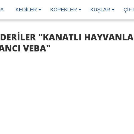
FA
KEDILER
KÖPEKLER
KUŞLAR
ÇIF
DERILER "KANATLI HAYVANL
ANCI VEBA"