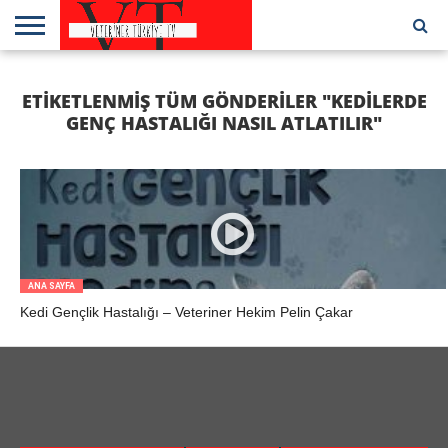
ANA
SAYFA
KEDILER
KÖPEKLER
KUŞLAR
ÇIFTLIK
DIĞER
HABERLER
VETERINER
KLINIK VE
VETERINER
VETERINER
ETIKETLENMIŞ TÜM GÖNDERILER "KEDILERDE
HAYVANLARI
EVCIL
HEKIMLER
HASTANELER
HEKIMLERE
TÜRKIYE
HAYVANLAR
ÖZEL
TV
GENÇ HASTALIĞI NASIL ATLATILIR"
ANA SAYFA
Kedi Gençlik Hastalığı – Veteriner Hekim Pelin Çakar