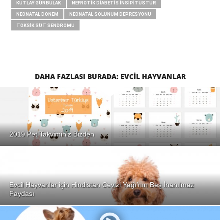
KUTLAY GÜRBULAK
NEFROTIK DIABETIS İNSIPITUSTUR
NEONATAL DÖNEM
NEONATAL SOLUNUM DEPRESYONU
TOKSIK SÜT SENDROMU
DAHA FAZLASI BURADA: EVCIL HAYVANLAR
2019 Pet Takviminiz Bizden
Evcil Hayvanlar için Hindistan Cevizi Yağı’nın Beş İnanılmaz
Faydası