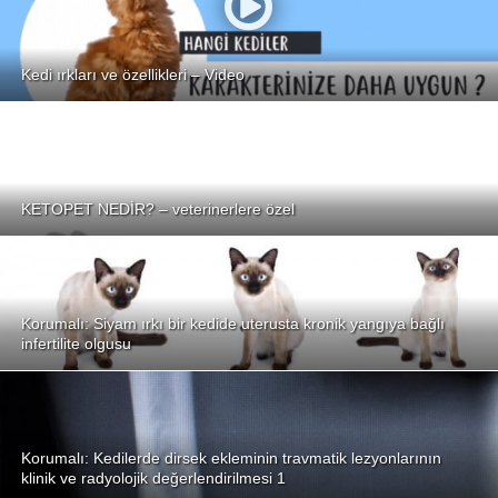
Kedi ırkları ve özellikleri – Video
KETOPET NEDİR? – veterinerlere özel
Korumalı: Siyam ırkı bir kedide uterusta kronik yangıya bağlı
infertilite olgusu
Korumalı: Kedilerde dirsek ekleminin travmatik lezyonlarının
klinik ve radyolojik değerlendirilmesi 1