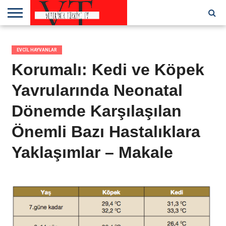
ANA
SAYFA
KEDILER
KÖPEKLER
KUŞLAR
ÇIFTLIK
DIĞER
HABERLER
VETERINER
KLINIK VE
VETERINER
VETERINER
HAYVANLARI
EVCIL
HEKIMLER
HASTANELER
HEKIMLERE
TÜRKIYE
EVCIL HAYVANLAR
HAYVANLAR
ÖZEL
TV
Korumalı: Kedi ve Köpek
Yavrularında Neonatal
Dönemde Karşılaşılan
Önemli Bazı Hastalıklara
Yaklaşımlar – Makale