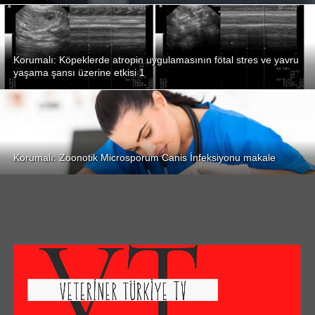
Korumalı: Köpeklerde atropin uygulamasının fötal stres ve yavru
yaşama şansı üzerine etkisi 1
Korumalı: Zoonotik Microsporum Canis İnfeksiyonu makale