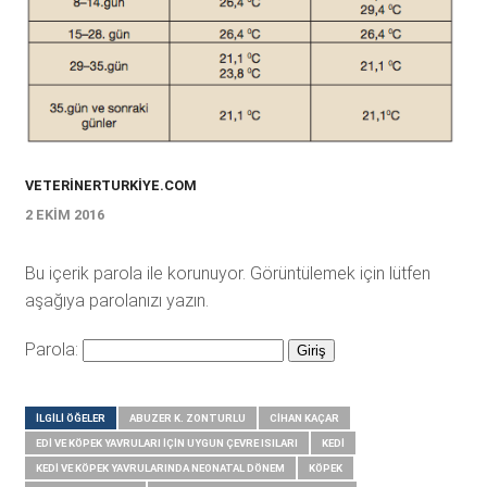
VETERINERTURKIYE.COM
2 EKIM 2016
Bu içerik parola ile korunuyor. Görüntülemek için lütfen
aşağıya parolanızı yazın.
Parola:
İLGILI ÖĞELER
ABUZER K. ZONTURLU
CIHAN KAÇAR
EDI VE KÖPEK YAVRULARI İÇIN UYGUN ÇEVRE ISILARI
KEDI
KEDI VE KÖPEK YAVRULARINDA NEONATAL DÖNEM
KÖPEK